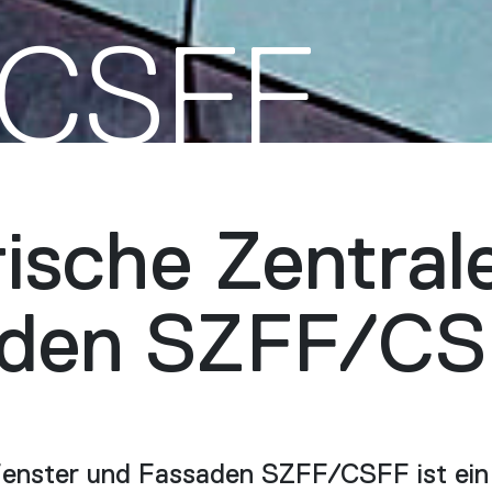
/CSFF
ische Zentral
aden SZFF/C
 Fenster und Fassaden SZFF/CSFF ist ei