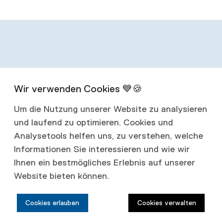
Infos zum
Um die Nutzung unserer Website zu analysieren
Abonnement
und laufend zu optimieren. Cookies und
Analysetools helfen uns, zu verstehen, welche
Mit einem Jahresabonnement erhalten Sie
Informationen Sie interessieren und wie wir
Ihnen ein bestmögliches Erlebnis auf unserer
vier Ausgaben jährlich.
Website bieten können.
Abonnementspreise:
Cookies erlauben
Cookies verwalten
Schweiz: CHF 80.00