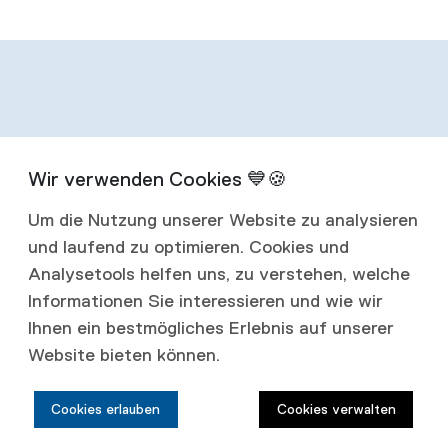
Infos zum
Um die Nutzung unserer Website zu analysieren
Abonnement
und laufend zu optimieren. Cookies und
Analysetools helfen uns, zu verstehen, welche
Mit einem Jahresabonnement erhalten Sie
Informationen Sie interessieren und wie wir
Ihnen ein bestmögliches Erlebnis auf unserer
vier Ausgaben jährlich.
Website bieten können.
Abonnementspreise:
Cookies erlauben
Cookies verwalten
Schweiz: CHF 80.00