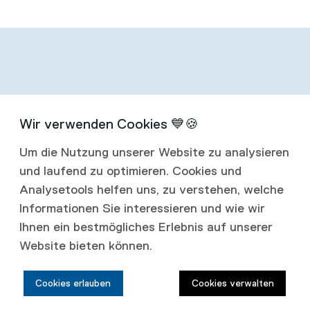
Infos zum
Um die Nutzung unserer Website zu analysieren
Abonnement
und laufend zu optimieren. Cookies und
Analysetools helfen uns, zu verstehen, welche
Mit einem Jahresabonnement erhalten Sie
Informationen Sie interessieren und wie wir
Ihnen ein bestmögliches Erlebnis auf unserer
vier Ausgaben jährlich.
Website bieten können.
Abonnementspreise:
Cookies erlauben
Cookies verwalten
Schweiz: CHF 80.00