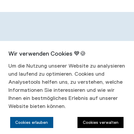
Infos zum
Um die Nutzung unserer Website zu analysieren
Abonnement
und laufend zu optimieren. Cookies und
Analysetools helfen uns, zu verstehen, welche
Mit einem Jahresabonnement erhalten Sie
Informationen Sie interessieren und wie wir
Ihnen ein bestmögliches Erlebnis auf unserer
vier Ausgaben jährlich.
Website bieten können.
Abonnementspreise:
Cookies erlauben
Cookies verwalten
Schweiz: CHF 80.00