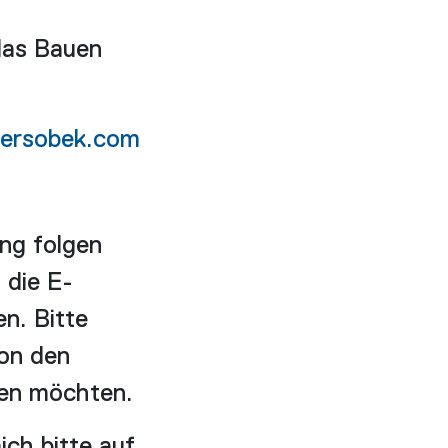
das Bauen
ersobek.com
ung folgen
 die E-
n. Bitte
von den
ren möchten.
ch bitte auf