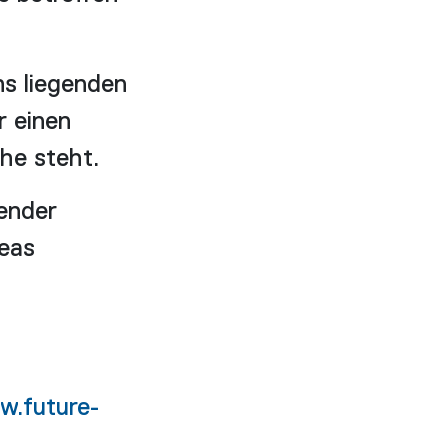
s liegenden
r einen
he steht.
tender
eas
.future-