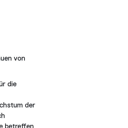
uen von
ür die
chstum der
ch
e betreffen