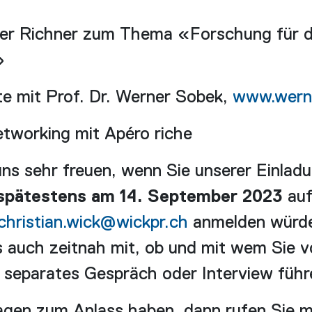
eter Richner zum Thema «Forschung für 
»
e mit Prof. Dr. Werner Sobek,
www.wern
tworking mit Apéro riche
ns sehr freuen, wenn Sie unserer Einlad
spätestens am 14. September 2023
auf
christian.wick@wickpr.ch
anmelden würde
ns auch zeitnah mit, ob und mit wem Sie 
 separates Gespräch oder Interview füh
gen zum Anlass haben, dann rufen Sie mi