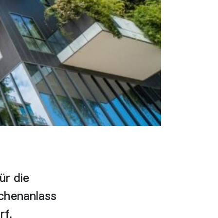
r die
chenanlass
rf.