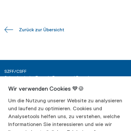
Zurück zur Übersicht
SZFF/CSFF
Schweizerische Zentrale Fenster und Fassaden
Ringstrasse 15
Postfach
4600 Olten
Um die Nutzung unserer Website zu analysieren
und laufend zu optimieren. Cookies und
T +41 62 287 40 00
info@szff.ch
Analysetools helfen uns, zu verstehen, welche
Informationen Sie interessieren und wie wir