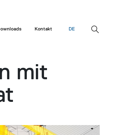
ownloads
Kontakt
DE
n mit
at