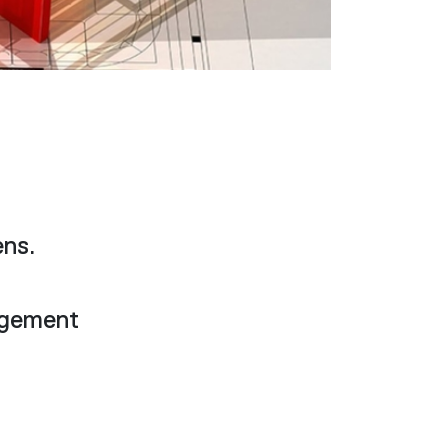
ens.
d
agement