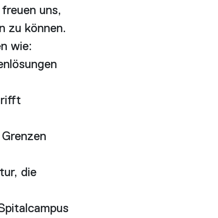
 freuen uns,
n zu können.
n wie:
enlösungen
ifft
e Grenzen
ur, die
 Spitalcampus