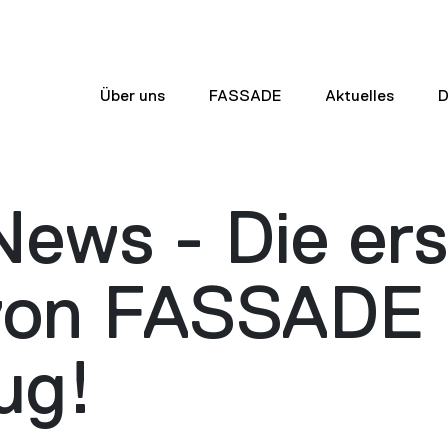
Über uns
FASSADE
Aktuelles
D
News - Die ers
on FASSADE i
ug!