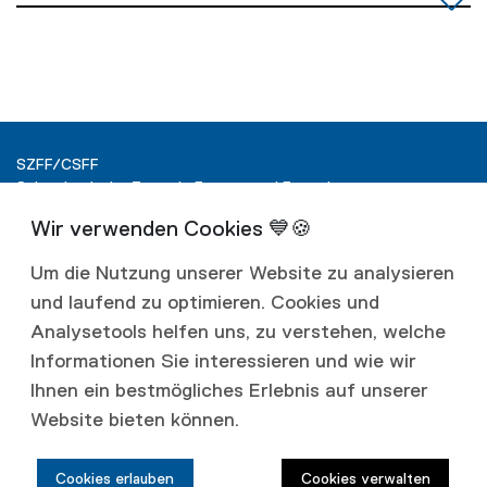
SZFF/CSFF
Schweizerische Zentrale Fenster und Fassaden
Ringstrasse 15
Postfach
4600 Olten
Um die Nutzung unserer Website zu analysieren
und laufend zu optimieren. Cookies und
T +41 62 287 40 00
info@szff.ch
Analysetools helfen uns, zu verstehen, welche
Informationen Sie interessieren und wie wir
Ihnen ein bestmögliches Erlebnis auf unserer
Website bieten können.
Links
Cookies erlauben
Cookies verwalten
Datenschutz