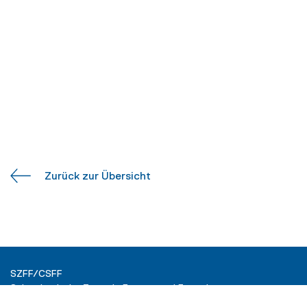
Zurück zur Übersicht
SZFF/CSFF
Schweizerische Zentrale Fenster und Fassaden
Ringstrasse 15