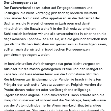
Der Lösungsansatz
Der Fachverband setzt daher auf Entgegenkommen und
Lösungen, die nicht vorrangig juristischer, sondern vielmehr
praxisnaher Natur sind. «Wir appellieren an die Solidarität der
Bauherren, die Preiserhöhungen mitzutragen und damit
mitzuhelfen, die Bauwirtschaft in der Schweiz zu erhalten.
Schliesslich befinden wir uns alle unverschuldet in einer noch nie
dagewesenen Epoche», so Rea. So, wie die gesundheitlichen und
gesellschaftlichen Aufgaben nur gemeinsam zu bewältigen seien,
sollten auch die wirtschaftspolitischen Konsequenzen
gemeinsam getragen werden.
Im konjunkturellen Aufschwungmodus gehe leicht vergessen:
Auslöser für die massiv gestiegenen Preise und den Mangel an
Fenster- und Fassadenmaterial war die Coronakrise. Mit den
Restriktionen zur Eindämmung der Pandemie brach im letzten
Frühjahr der weltweite Absatz zusammen. Folglich wurden die
Produktionen reduziert oder vorübergehend stillgelegt,
Lagerbestände abgebaut und ausverkauft. Dann erholte sich die
Konjunktur unerwartet schnell und die Nachfrage, beispielsweise
aus der Automobilindustrie für Aluminium-Leichtbauteile, stieg
wieder rasant an. Dies sorgt seit letztem Herbst zunehmend für