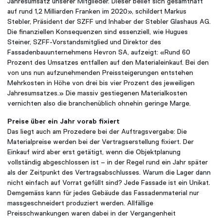
Jahresumsatz unserer Mitglieder. Dieser belief sich gesamthaft
auf rund 1,2 Milliarden Franken im 2020», schildert Markus
Stebler, Präsident der SZFF und Inhaber der Stebler Glashaus AG.
Die finanziellen Konsequenzen sind essenziell, wie Hugues
Steiner, SZFF-Vorstandsmitglied und Direktor des
Fassadenbauunternehmens Hevron SA, aufzeigt: «Rund 60
Prozent des Umsatzes entfallen auf den Materialeinkauf. Bei den
von uns nun aufzunehmenden Preissteigerungen entstehen
Mehrkosten in Höhe von drei bis vier Prozent des jeweiligen
Jahresumsatzes.» Die massiv gestiegenen Materialkosten
vernichten also die branchenüblich ohnehin geringe Marge.
Preise über ein Jahr vorab fixiert
Das liegt auch am Prozedere bei der Auftragsvergabe: Die
Materialpreise werden bei der Vertragserstellung fixiert. Der
Einkauf wird aber erst getätigt, wenn die Objektplanung
vollständig abgeschlossen ist – in der Regel rund ein Jahr später
als der Zeitpunkt des Vertragsabschlusses. Warum die Lager dann
nicht einfach auf Vorrat gefüllt sind? Jede Fassade ist ein Unikat.
Demgemäss kann für jedes Gebäude das Fassadenmaterial nur
massgeschneidert produziert werden. Allfällige
Preisschwankungen waren dabei in der Vergangenheit