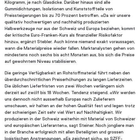
Kilogramm, je nach Glasdicke. Darüber hinaus sind alle
Gummidichtungen, Isolationen und Kunststoffteile von
Preissteigerungen bis zu 70 Prozent betroffen. «Da wir unsere
qualitativ hochwertigen und nachhaltig produzierten
Halbwerkzeuge nur aus der Schweiz und Europa beziehen, kommt
der kritische Euro-Franken-Kurs als finanzieller Risikofaktor
hinzu», ergänzt Stebler. Auch könne niemand exakt voraussagen,
wann die Materialpreise wieder fallen. Marktanalysten gehen von
mindestens noch sechs bis acht Monaten aus, bis sich die Preise
auf gewohntem Niveau stabilisieren.
Die geringe Verfügbarkeit an Rohstoffmaterial führt neben den
überdurchschnittlichen Preiserhöhungen zu langen Lieferzeiten.
Die üblichen Lieferfristen von zwei Wochen verlängern sich
derzeit auf zwölf bis 18 Wochen. Tendenz steigend. «Wir werden
uns dennoch nicht ausserhalb Europas nach Zulieferern
umschauen, wir halten an der hohen Qualität fest und legen trotz
der schwierigen Zeit sehr viel Wert auf Nachhaltigkeit. Wir
produzieren in der Schweiz weiterhin mit Material von Schweizer
und europäischen Lieferanten», sagt Steiner. Noch jongliere man
in der Branche erfolgreich mit allen Beteiligten und grossen
logistischen Anstrengungen. «Es zeichnet sich», so SZFF-