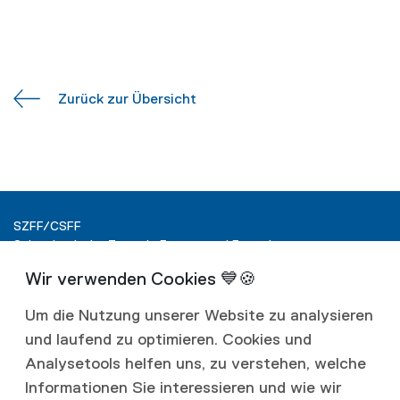
Zurück zur Übersicht
SZFF/CSFF
Schweizerische Zentrale Fenster und Fassaden
Ringstrasse 15
Postfach
4600 Olten
Um die Nutzung unserer Website zu analysieren
und laufend zu optimieren. Cookies und
T +41 62 287 40 00
info@szff.ch
Analysetools helfen uns, zu verstehen, welche
Informationen Sie interessieren und wie wir