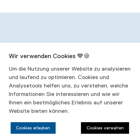
Infos zum
Um die Nutzung unserer Website zu analysieren
Abonnement
und laufend zu optimieren. Cookies und
Analysetools helfen uns, zu verstehen, welche
Mit einem Jahresabonnement erhalten Sie
Informationen Sie interessieren und wie wir
Ihnen ein bestmögliches Erlebnis auf unserer
vier Ausgaben jährlich.
Website bieten können.
Abonnementspreise:
Cookies erlauben
Cookies verwalten
Schweiz: CHF 80.00