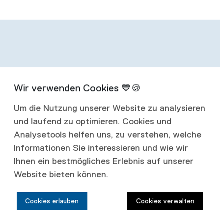
Infos zum
Um die Nutzung unserer Website zu analysieren
Abonnement
und laufend zu optimieren. Cookies und
Analysetools helfen uns, zu verstehen, welche
Mit einem Jahresabonnement erhalten Sie
Informationen Sie interessieren und wie wir
Ihnen ein bestmögliches Erlebnis auf unserer
vier Ausgaben jährlich.
Website bieten können.
Abonnementspreise:
Cookies erlauben
Cookies verwalten
Schweiz: CHF 80.00