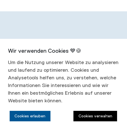
Infos zum
Um die Nutzung unserer Website zu analysieren
Abonnement
und laufend zu optimieren. Cookies und
Analysetools helfen uns, zu verstehen, welche
Mit einem Jahresabonnement erhalten Sie
Informationen Sie interessieren und wie wir
Ihnen ein bestmögliches Erlebnis auf unserer
vier Ausgaben jährlich.
Website bieten können.
Abonnementspreise:
Cookies erlauben
Cookies verwalten
Schweiz: CHF 80.00