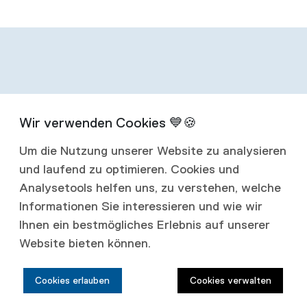
Infos zum
Um die Nutzung unserer Website zu analysieren
Abonnement
und laufend zu optimieren. Cookies und
Analysetools helfen uns, zu verstehen, welche
Mit einem Jahresabonnement erhalten Sie
Informationen Sie interessieren und wie wir
Ihnen ein bestmögliches Erlebnis auf unserer
vier Ausgaben jährlich.
Website bieten können.
Abonnementspreise:
Cookies erlauben
Cookies verwalten
Schweiz: CHF 80.00