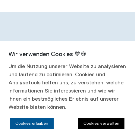
Infos zum
Um die Nutzung unserer Website zu analysieren
Abonnement
und laufend zu optimieren. Cookies und
Analysetools helfen uns, zu verstehen, welche
Mit einem Jahresabonnement erhalten Sie
Informationen Sie interessieren und wie wir
Ihnen ein bestmögliches Erlebnis auf unserer
vier Ausgaben jährlich.
Website bieten können.
Abonnementspreise:
Cookies erlauben
Cookies verwalten
Schweiz: CHF 80.00