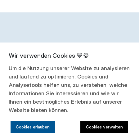
Infos zum
Um die Nutzung unserer Website zu analysieren
Abonnement
und laufend zu optimieren. Cookies und
Analysetools helfen uns, zu verstehen, welche
Mit einem Jahresabonnement erhalten Sie
Informationen Sie interessieren und wie wir
Ihnen ein bestmögliches Erlebnis auf unserer
vier Ausgaben jährlich.
Website bieten können.
Abonnementspreise:
Cookies erlauben
Cookies verwalten
Schweiz: CHF 80.00