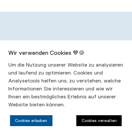
Infos zum
Um die Nutzung unserer Website zu analysieren
Abonnement
und laufend zu optimieren. Cookies und
Analysetools helfen uns, zu verstehen, welche
Mit einem Jahresabonnement erhalten Sie
Informationen Sie interessieren und wie wir
Ihnen ein bestmögliches Erlebnis auf unserer
vier Ausgaben jährlich.
Website bieten können.
Abonnementspreise:
Cookies erlauben
Cookies verwalten
Schweiz: CHF 80.00