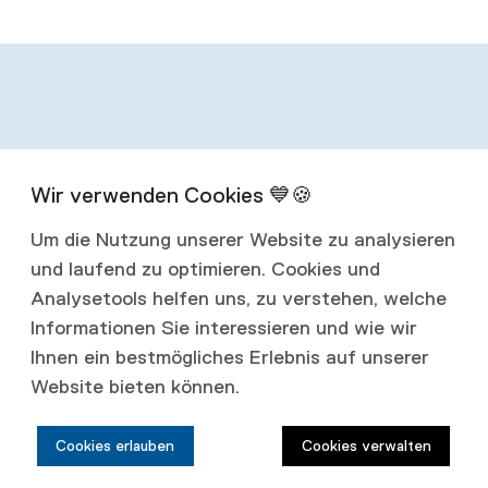
Infos zum
Um die Nutzung unserer Website zu analysieren
Abonnement
und laufend zu optimieren. Cookies und
Analysetools helfen uns, zu verstehen, welche
Mit einem Jahresabonnement erhalten Sie
Informationen Sie interessieren und wie wir
Ihnen ein bestmögliches Erlebnis auf unserer
vier Ausgaben jährlich.
Website bieten können.
Abonnementspreise:
Cookies erlauben
Cookies verwalten
Schweiz: CHF 80.00