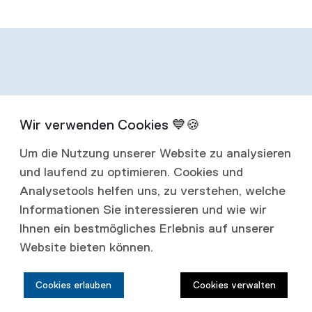
Infos zum
Um die Nutzung unserer Website zu analysieren
Abonnement
und laufend zu optimieren. Cookies und
Analysetools helfen uns, zu verstehen, welche
Mit einem Jahresabonnement erhalten Sie
Informationen Sie interessieren und wie wir
Ihnen ein bestmögliches Erlebnis auf unserer
vier Ausgaben jährlich.
Website bieten können.
Abonnementspreise:
Cookies erlauben
Cookies verwalten
Schweiz: CHF 80.00