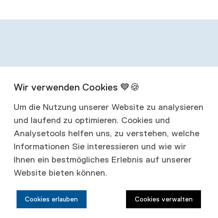
Infos zum
Um die Nutzung unserer Website zu analysieren
Abonnement
und laufend zu optimieren. Cookies und
Analysetools helfen uns, zu verstehen, welche
Mit einem Jahresabonnement erhalten Sie
Informationen Sie interessieren und wie wir
Ihnen ein bestmögliches Erlebnis auf unserer
vier Ausgaben jährlich.
Website bieten können.
Abonnementspreise:
Cookies erlauben
Cookies verwalten
Schweiz: CHF 80.00