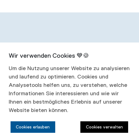
Infos zum
Um die Nutzung unserer Website zu analysieren
Abonnement
und laufend zu optimieren. Cookies und
Analysetools helfen uns, zu verstehen, welche
Mit einem Jahresabonnement erhalten Sie
Informationen Sie interessieren und wie wir
Ihnen ein bestmögliches Erlebnis auf unserer
vier Ausgaben jährlich.
Website bieten können.
Abonnementspreise:
Cookies erlauben
Cookies verwalten
Schweiz: CHF 80.00