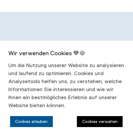
Infos zum
Um die Nutzung unserer Website zu analysieren
Abonnement
und laufend zu optimieren. Cookies und
Analysetools helfen uns, zu verstehen, welche
Mit einem Jahresabonnement erhalten Sie
Informationen Sie interessieren und wie wir
Ihnen ein bestmögliches Erlebnis auf unserer
vier Ausgaben jährlich.
Website bieten können.
Abonnementspreise:
Cookies erlauben
Cookies verwalten
Schweiz: CHF 80.00