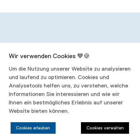
Infos zum
Um die Nutzung unserer Website zu analysieren
Abonnement
und laufend zu optimieren. Cookies und
Analysetools helfen uns, zu verstehen, welche
Mit einem Jahresabonnement erhalten Sie
Informationen Sie interessieren und wie wir
Ihnen ein bestmögliches Erlebnis auf unserer
vier Ausgaben jährlich.
Website bieten können.
Abonnementspreise:
Cookies erlauben
Cookies verwalten
Schweiz: CHF 80.00