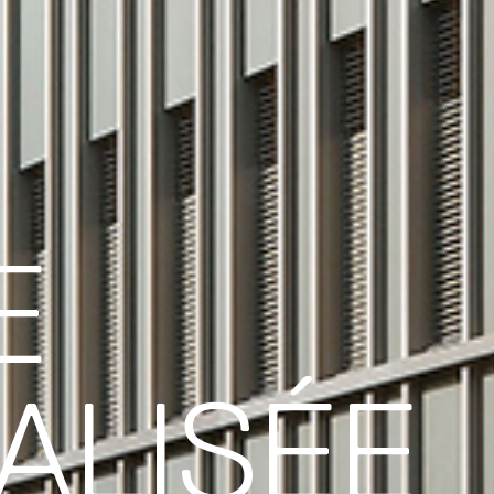
E
ALISÉE