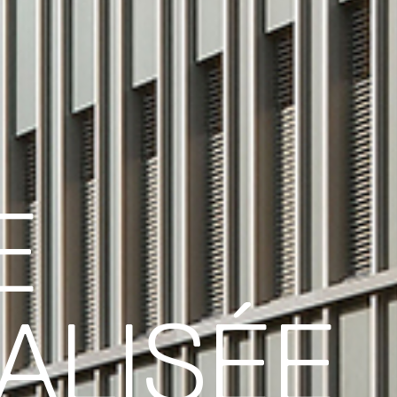
E
ALISÉE