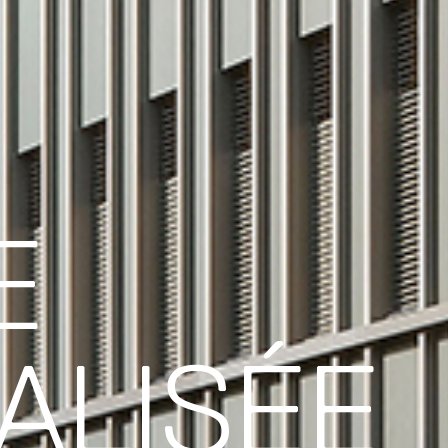
E
ALISÉE