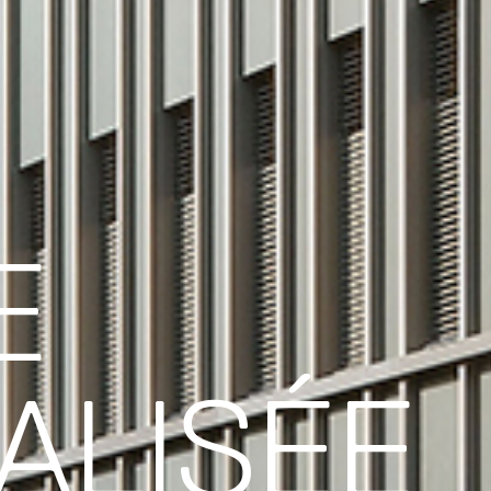
E
ALISÉE