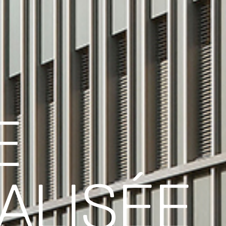
E
ALISÉE