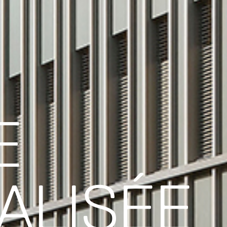
E
ALISÉE