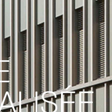
E
ALISÉE