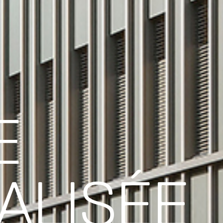
E
ALISÉE