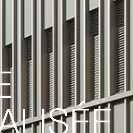
E
ALISÉE