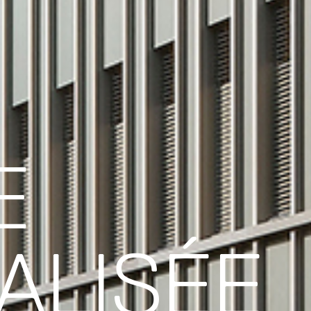
E
ALISÉE