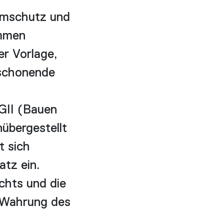
rmschutz und
immen
er Vorlage,
nschonende
PGII (Bauen
übergestellt
t sich
tz ein.
chts und die
 Wahrung des