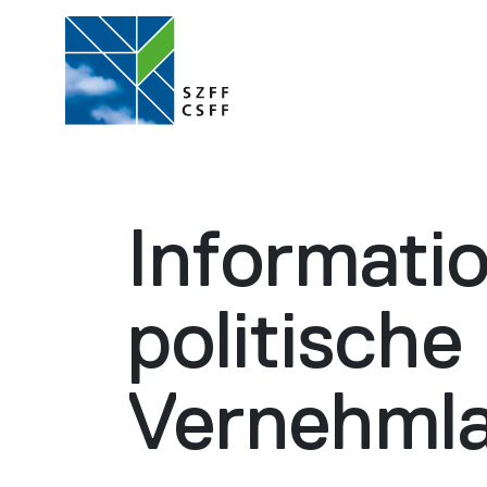
Informati
politische
Vernehml