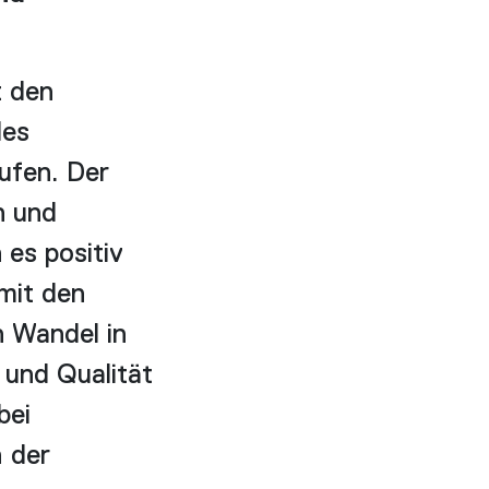
t den
des
ufen. Der
n und
 es positiv
 mit den
n Wandel in
 und Qualität
bei
 der