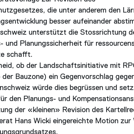
utzgesetzes, die unter anderem den Lä
ungsentwicklung besser aufeinander abst
nschweiz unterstützt die Stossrichtung d
s- und Planungssicherheit für ressource
e schafft.
eid, ob der Landschaftsinitiative mit R
b der Bauzone) ein Gegenvorschlag gegen
nschweiz würde dies begrüssen und setz
für den Planungs- und Kompensationsansa
tung der «kleinen» Revision des Kartellre
erat Hans Wicki eingereichte Motion zur
ungsgrundsatzes.