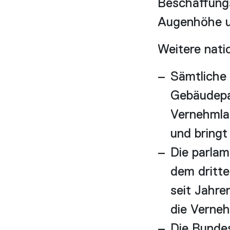
Beschaffungs
Augenhöhe un
Weitere nati
Sämtliche
Gebäudepar
Vernehmla
und bringt
Die parlam
dem dritte
seit Jahr
die Verneh
Die Bundes