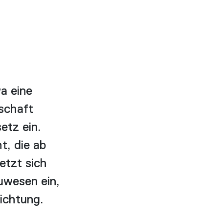
a eine
schaft
etz ein.
t, die ab
etzt sich
uwesen ein,
Richtung.