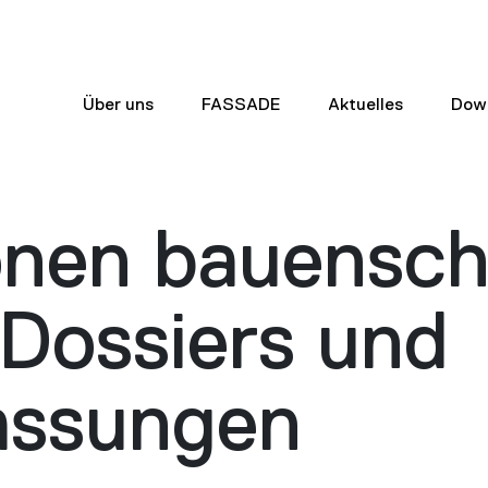
Über uns
FASSADE
Aktuelles
Dow
onen bauensc
 Dossiers und
assungen