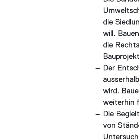
Umweltsch
die Siedl
will. Baue
die Recht
Bauprojekt
Der Entsch
ausserhal
wird. Baue
weiterhin 
Die Beglei
von Ständ
Untersuch