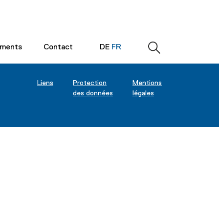
ements
Contact
DE
FR
Liens
Protection
Mentions
des données
légales