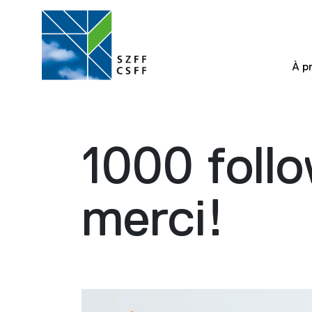
À p
1000 foll
merci!