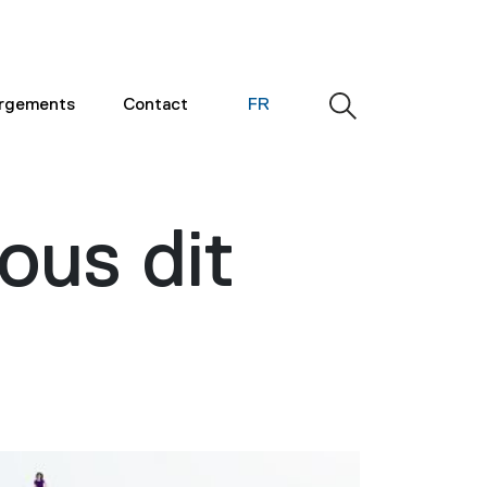
argements
Contact
FR
ous dit