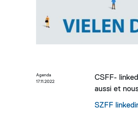
Agenda
CSFF- linked
17.11.2022
aussi et nou
SZFF linked