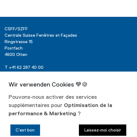
CSFF/SZFF
Centrale Suisse Fenêtres et Façades
Ringstrasse 15
Postfach
4600 Olten
T +41 62 287 40 00
info@szff.ch
Pouvons-nous activer des services
supplémentaires pour
Optimisation de la
Liens
performance & Marketing
?
Protection
des données
C’est bon
Laissez-moi choisir
Mentions