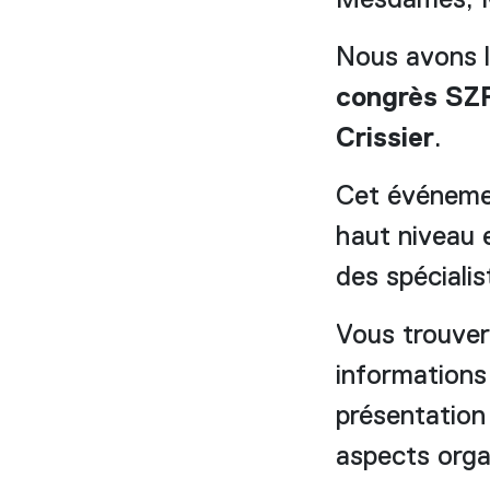
Mesdames, M
Nous avons le
congrès
SZ
Crissier
.
Cet événemen
haut niveau 
des spéciali
Vous trouver
informations 
présentation
aspects orga