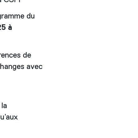
la CSFF
rogramme du
25 à
rences de
échanges avec
 la
qu’aux