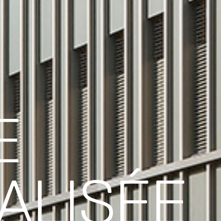
E
ALISÉE