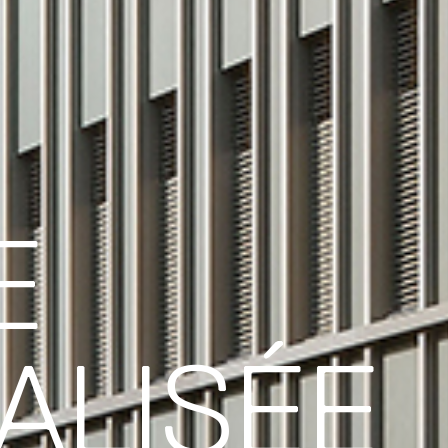
E
ALISÉE