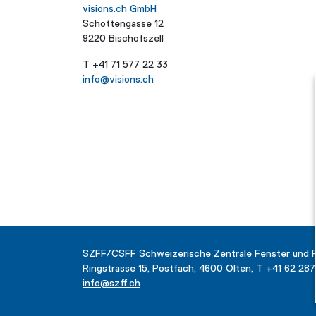
visions.ch GmbH
Schottengasse 12
9220 Bischofszell
T +41 71 577 22 33
info@visions.ch
SZFF/CSFF Schweizerische Zentrale Fenster und 
Ringstrasse 15, Postfach, 4600 Olten, T +41 62 28
info@szff.ch