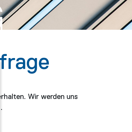
G
frage
erhalten. Wir werden uns
.