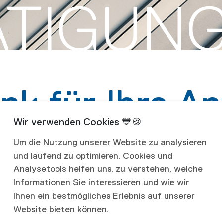
ÄTIGUN
nk für Ihre An
Um die Nutzung unserer Website zu analysieren
und laufend zu optimieren. Cookies und
nuten eine Kopie Ihrer Anfrage per Mail 
Analysetools helfen uns, zu verstehen, welche
nfrage kümmern und melden uns bei Ihnen
Informationen Sie interessieren und wie wir
Ihnen ein bestmögliches Erlebnis auf unserer
n
info@szff.ch
.
Website bieten können.