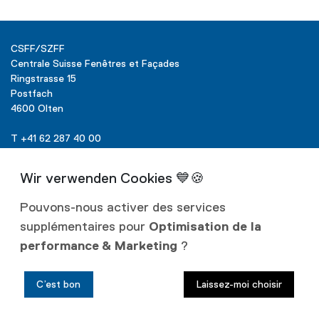
CSFF/SZFF
Centrale Suisse Fenêtres et Façades
Ringstrasse 15
Postfach
4600 Olten
T +41 62 287 40 00
info@szff.ch
Pouvons-nous activer des services
supplémentaires pour
Optimisation de la
Liens
performance & Marketing
?
Protection
des données
C’est bon
Laissez-moi choisir
Mentions
légales